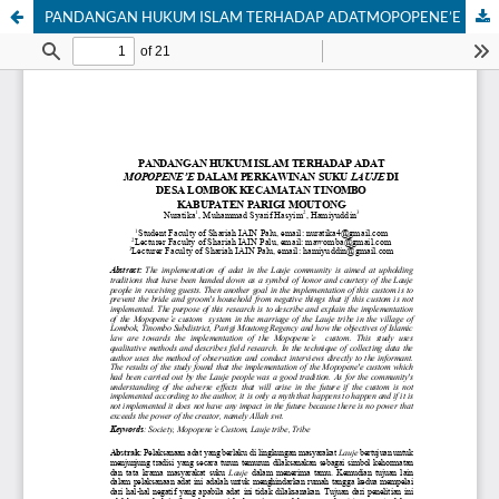
PANDANGAN HUKUM ISLAM TERHADAP ADATMOPOPENE’E DALAM PERKAWINAN SUKU LAUJE DIDESA LOMBOK KECAMATAN TINOMBOKABUPATEN PARIGI MOUTONG