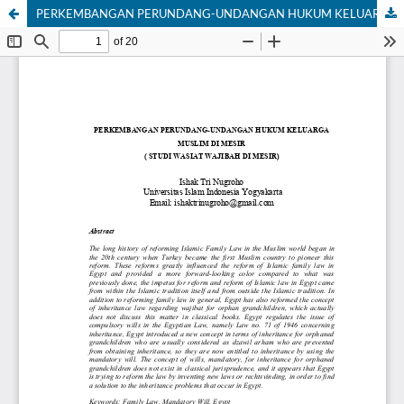
PERKEMBANGAN PERUNDANG-UNDANGAN HUKUM KELUARGAMUSLIM DI MESIR( STUDI WASIAT WAJIBAH DI MESIR)